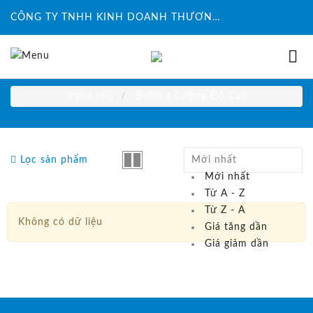
CÔNG TY TNHH KINH DOANH THƯƠNG MẠI ĐỨC HUY INTECH
Trang chủ
Bulong Cường Độ Cao
Lọc sản phẩm
Mới nhất
Mới nhất
Từ A - Z
Từ Z - A
Không có dữ liệu
Giá tăng dần
Giá giảm dần