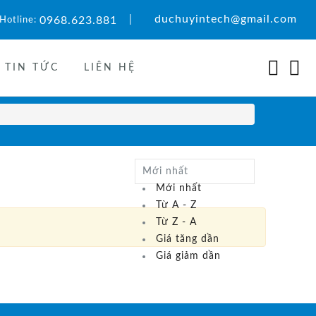
duchuyintech@gmail.com
0968.623.881
|
Hotline:
TIN TỨC
LIÊN HỆ
Mới nhất
Mới nhất
Từ A - Z
Từ Z - A
Giá tăng dần
Giá giảm dần