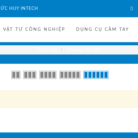
ỨC HUY INTECH
VẬT TƯ CÔNG NGHIỆP
DỤNG CỤ CẦM TAY
Trang chủ
Bulong Hàn M6