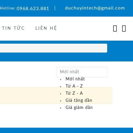
duchuyintech@gmail.com
0968.623.881
|
Hotline:
TIN TỨC
LIÊN HỆ
Mới nhất
Mới nhất
Từ A - Z
Từ Z - A
Giá tăng dần
Giá giảm dần