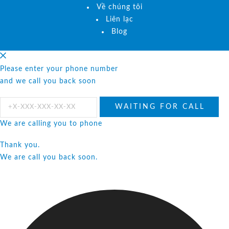
Về chúng tôi
Liên lạc
Blog
Please enter your phone number
and we call you back soon
We are calling you to phone
Thank you.
We are call you back soon.