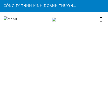
CÔNG TY TNHH KINH DOANH THƯƠNG MẠI ĐỨC HUY INTECH