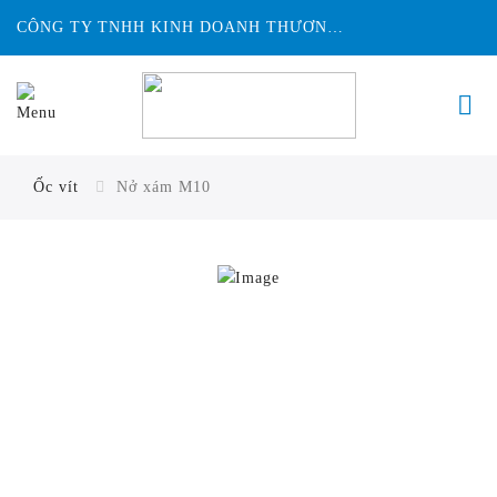
CÔNG TY TNHH KINH DOANH THƯƠNG MẠI ĐỨC HUY INTECH
Ốc vít
Nở xám M10