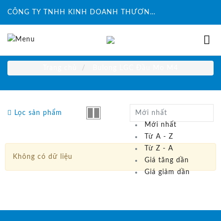
CÔNG TY TNHH KINH DOANH THƯƠNG MẠI ĐỨC HUY INTECH
Trang chủ
Bulong LGC Đầu Mo M4
Lọc sản phẩm
Mới nhất
Mới nhất
Từ A - Z
Từ Z - A
Không có dữ liệu
Giá tăng dần
Giá giảm dần