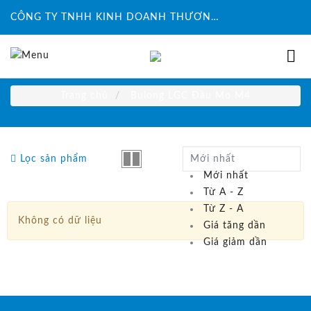
CÔNG TY TNHH KINH DOANH THƯƠNG MẠI ĐỨC HUY INTECH
Trang chủ
Bulong LGC Đầu Mo M4
Lọc sản phẩm
Mới nhất
Mới nhất
Từ A - Z
Từ Z - A
Không có dữ liệu
Giá tăng dần
Giá giảm dần