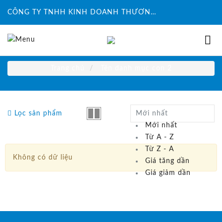
CÔNG TY TNHH KINH DOANH THƯƠNG MẠI ĐỨC HUY INTECH
Trang chủ
Tên danh mục con 2
Lọc sản phẩm
Mới nhất
Mới nhất
Từ A - Z
Từ Z - A
Không có dữ liệu
Giá tăng dần
Giá giảm dần