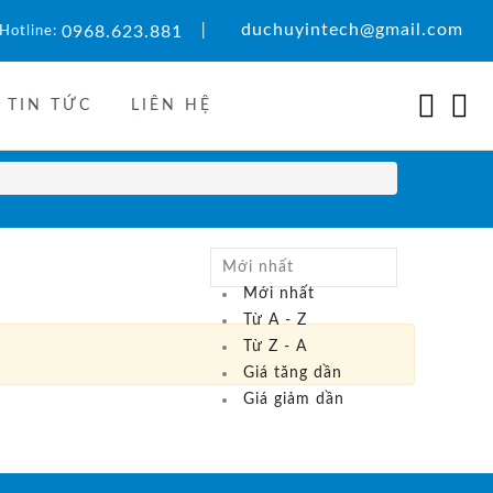
duchuyintech@gmail.com
0968.623.881
|
Hotline:
TIN TỨC
LIÊN HỆ
Mới nhất
Mới nhất
Từ A - Z
Từ Z - A
Giá tăng dần
Giá giảm dần