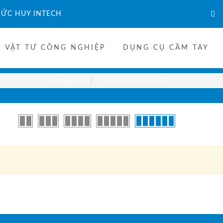
ỨC HUY INTECH
VẬT TƯ CÔNG NGHIỆP
DỤNG CỤ CẦM TAY
Trang chủ
DỤNG CỤ CẦM TAY